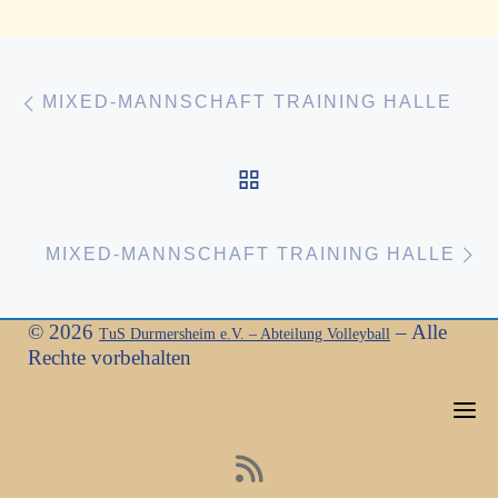
Vorheriger Beitrag
Beitragsnavigation
MIXED-MANNSCHAFT TRAINING HALLE
ZURÜCK ZUR BEITR
N
MIXED-MANNSCHAFT TRAINING HALLE
© 2026
–
Alle
TuS Durmersheim e.V. – Abteilung Volleyball
Rechte vorbehalten
fas fa-rss