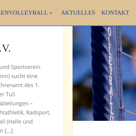
LENVOLLEYBALL
AKTUELLES
KONTAKT
.V.
 und Sportverein
im) sucht eine
 Ehrenamt des 1.
er TuS
Abteilungen –
htathletik, Radsport,
ll (Halle und
n […]