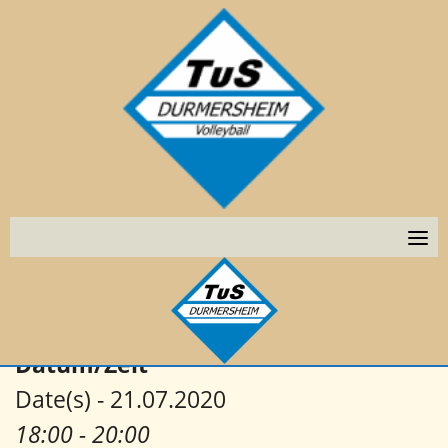
Skip
to
BEACHFELD 1
BEACHFELD 2
content
BEACHFELD 3
Fortgeschrittenen
Training
von
Charlotte Sauerland
|
Veröffentlicht
21. Juli
2020
Datum/Zeit
Date(s) - 21.07.2020
18:00 - 20:00