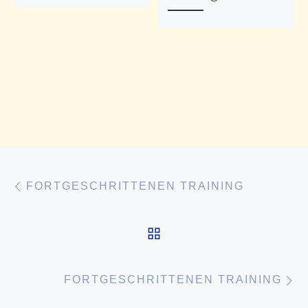
Vorheriger Beitrag
Beitragsnavigation
FORTGESCHRITTENEN TRAINING
ZURÜCK ZUR BEITR
N
FORTGESCHRITTENEN TRAINING